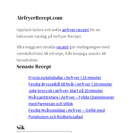
AirfryerRecept.com
Upptäck läckra och enkla
airfryer-recept
för en
hälsosam vardag på Airfryer Recept.
Våra noggrant utvalda
recept
gör matlagningen med
varmluftsfritös till ett nöje, från krispiga snacks till
huvudrätter.
Senaste Recept
Frysta potatisbullar i Airfryer | 15 minuter
Festlig Brysselkål till Nyår i Airfryer | 20 minuter
Julig broccoli i airfryer, klart på 20 minuter
Nyårsaptitretare i Airfryer – Fyllda Champinjoner
med Parmesan och Vitlök
Festlig Nyårsmiddag i Airfryer – Oxfilé med
Potatistorn och Rödbetssallad
Sök