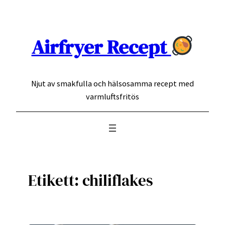
Hoppa
till
innehåll
Airfryer Recept
Njut av smakfulla och hälsosamma recept med
varmluftsfritös
Etikett:
chiliflakes