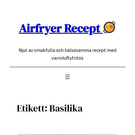
Hoppa
till
innehåll
Airfryer Recept
Njut av smakfulla och hälsosamma recept med
varmluftsfritös
Etikett:
Basilika