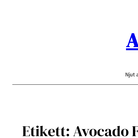
Hoppa
till
innehåll
A
Njut 
Etikett:
Avocado F