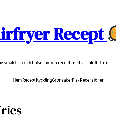
irfryer Recept
av smakfulla och hälsosamma recept med varmluftsfritös
Hem
Recept
Kyckling
Grönsaker
Fisk
Recensioner
ries