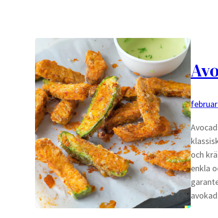
Avo
februar
Avocado
klassis
och krä
enkla o
garant
avokad