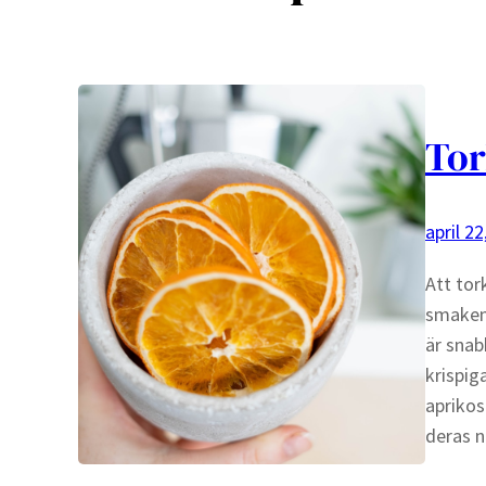
Tor
april 22
Att tor
smaken 
är snab
krispig
aprikos
deras 