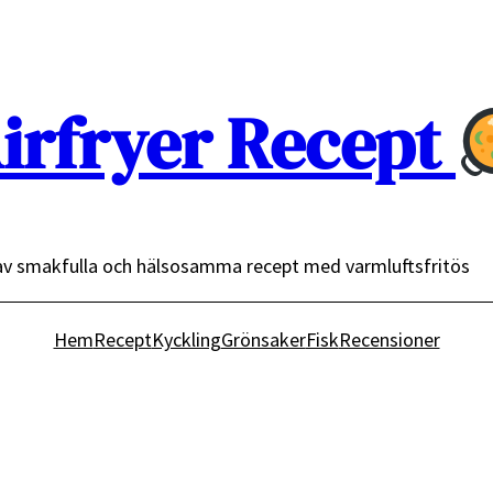
irfryer Recept
av smakfulla och hälsosamma recept med varmluftsfritös
Hem
Recept
Kyckling
Grönsaker
Fisk
Recensioner