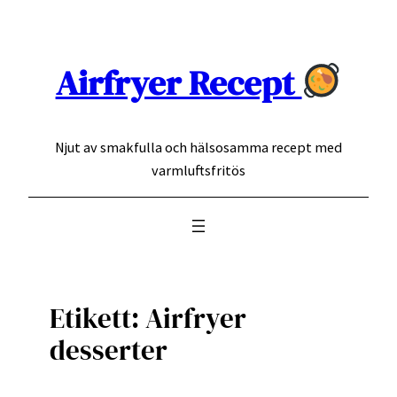
Hoppa
till
innehåll
Airfryer Recept
Njut av smakfulla och hälsosamma recept med
varmluftsfritös
Etikett:
Airfryer
desserter