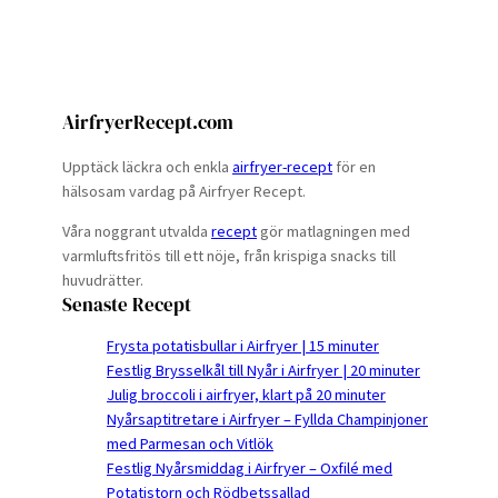
AirfryerRecept.com
Upptäck läckra och enkla
airfryer-recept
för en
hälsosam vardag på Airfryer Recept.
Våra noggrant utvalda
recept
gör matlagningen med
varmluftsfritös till ett nöje, från krispiga snacks till
huvudrätter.
Senaste Recept
Frysta potatisbullar i Airfryer | 15 minuter
Festlig Brysselkål till Nyår i Airfryer | 20 minuter
Julig broccoli i airfryer, klart på 20 minuter
Nyårsaptitretare i Airfryer – Fyllda Champinjoner
med Parmesan och Vitlök
Festlig Nyårsmiddag i Airfryer – Oxfilé med
Potatistorn och Rödbetssallad