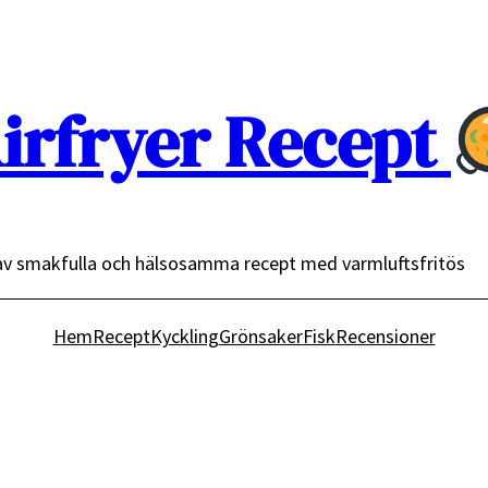
irfryer Recept
av smakfulla och hälsosamma recept med varmluftsfritös
Hem
Recept
Kyckling
Grönsaker
Fisk
Recensioner