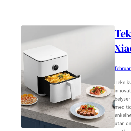
Tek
Xia
februar
Teknikv
innovat
belyser
med tid
enkelhe
utan om