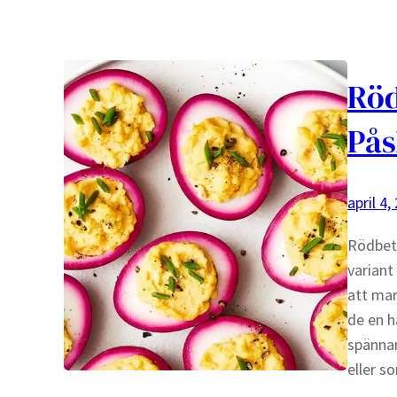
Röd
Pås
april 4,
Rödbet
variant
att mar
de en h
spänna
eller s