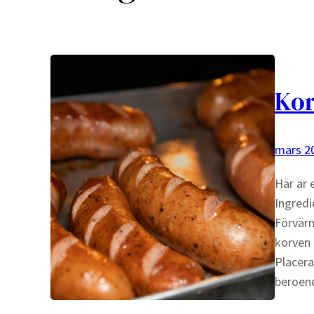
Kor
mars 20
Här är e
Ingredie
Förvärm
korven 
Placera 
beroen