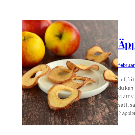
Äpp
februar
Luftfri
du kan 
vi att 
sätt, s
2 äpple