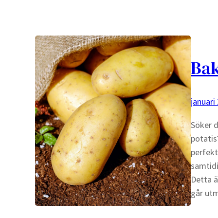
Bak
januari
Söker d
potatis
perfekt
samtidi
Detta är
går ut