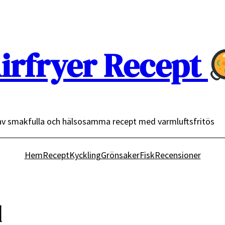
irfryer Recept
av smakfulla och hälsosamma recept med varmluftsfritös
Hem
Recept
Kyckling
Grönsaker
Fisk
Recensioner
d