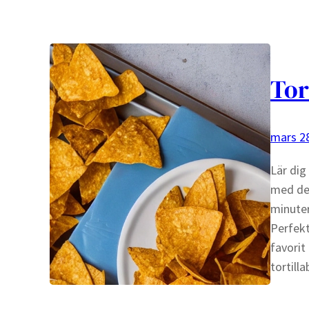
Tor
mars 28
Lär dig
med det
minuter
Perfekt 
favorit
tortill