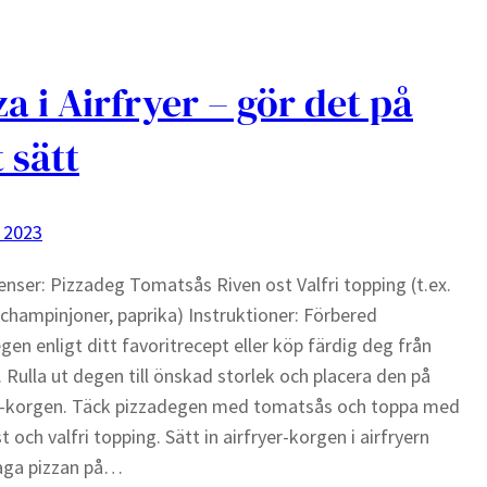
za i Airfryer – gör det på
t sätt
 2023
enser: Pizzadeg Tomatsås Riven ost Valfri topping (t.ex.
 champinjoner, paprika) Instruktioner: Förbered
gen enligt ditt favoritrecept eller köp färdig deg från
. Rulla ut degen till önskad storlek och placera den på
er-korgen. Täck pizzadegen med tomatsås och toppa med
t och valfri topping. Sätt in airfryer-korgen i airfryern
laga pizzan på…