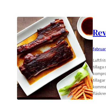
Rev
februar
Luftfri
tillaga
komprom
tillaga
kommer 
fläskre