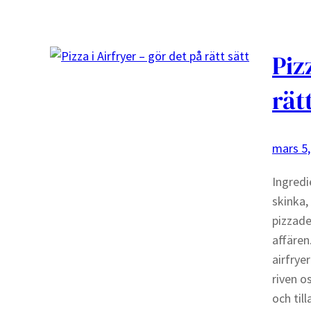
Piz
rät
mars 5,
Ingredi
skinka,
pizzade
affären
airfry
riven os
och til