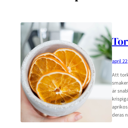
Tor
april 22
Att tor
smaken 
är snab
krispig
aprikos
deras 