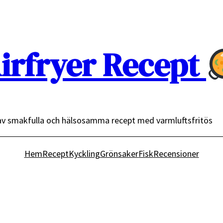
irfryer Recept
av smakfulla och hälsosamma recept med varmluftsfritös
Hem
Recept
Kyckling
Grönsaker
Fisk
Recensioner